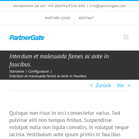
Zum
Kontaktieren Sie uns: +49 (0)6894/9396-880
|
info@partnergate.com
Inhalt
springen
PARTNER-LOGIN
KONTAKT
Interdum et malesuada fames ac ante in
faucibus.
Startseite
|
Configuration
|
Interdum et malesuada fames ac ante in faucibus.
Zurück
Vor
Quisque non risus in orci consectetur varius. Sed
pulvinar elit non tempus finibus. Suspendisse
volutpat nulla non ligula convallis, in volutpat neque
lacinia. Vestibulum ante ipsum primis in faucibus