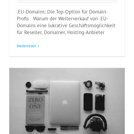
.EU-Domains: Die Top-Option für Domain-
Profis Warum der Weiterverkauf von .EU-
Domains eine lukrative Geschäftsmöglichkeit
für Reseller, Domainer, Hosting-Anbieter
Erfolgreiche Content-Erstellung mit .BIO
Creative
Featured
Web Design
Weiterlesen