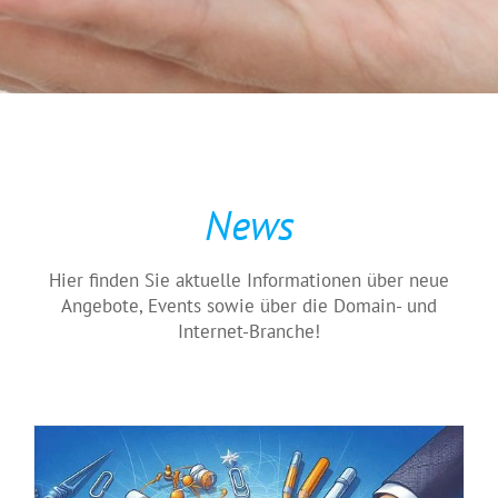
News
.EU-Domains: Die Top-Option für Domain-
Profis
Featured
Hier finden Sie aktuelle Informationen über neue
Angebote, Events sowie über die Domain- und
Internet-Branche!