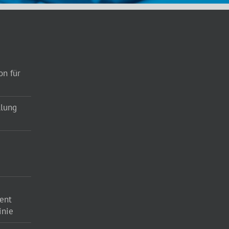
on für
llung
ent
inie