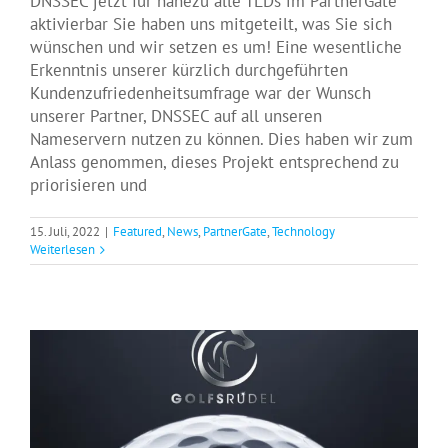
DNSSEC jetzt für nahezu alle TLDs im PartnerGate
aktivierbar Sie haben uns mitgeteilt, was Sie sich
wünschen und wir setzen es um! Eine wesentliche
Erkenntnis unserer kürzlich durchgeführten
Kundenzufriedenheitsumfrage war der Wunsch
unserer Partner, DNSSEC auf all unseren
Nameservern nutzen zu können. Dies haben wir zum
Anlass genommen, dieses Projekt entsprechend zu
priorisieren und
15. Juli, 2022
|
Featured
,
News
,
PartnerGate
,
Technology
Weiterlesen
PartnerGate offizieller Partner des
Golfsrudel Charity Cups
Events
News
PartnerGate
Videos