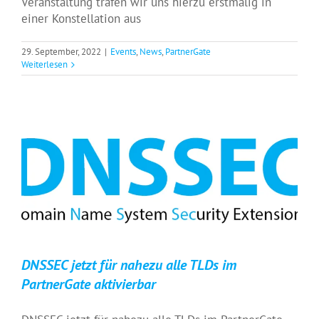
Veranstaltung trafen wir uns hierzu erstmalig in
einer Konstellation aus
29. September, 2022
|
Events
,
News
,
PartnerGate
Weiterlesen
DNSSEC jetzt für nahezu alle TLDs im
PartnerGate aktivierbar
Featured
News
PartnerGate
Technology
DNSSEC jetzt für nahezu alle TLDs im
PartnerGate aktivierbar