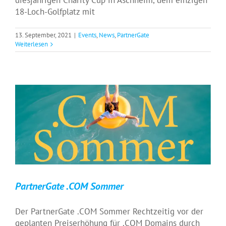
diesjährigen Charity Cup in Aschheim, dem einzigen
18-Loch-Golfplatz mit
13. September, 2021
|
Events
,
News
,
PartnerGate
Weiterlesen
PartnerGate .COM Sommer
Events
News
PartnerGate
PartnerGate .COM Sommer
Der PartnerGate .COM Sommer Rechtzeitig vor der
geplanten Preiserhöhung für .COM Domains durch