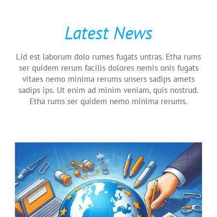
Latest News
.EU-Domains: Die Top-Option für Domain-
Lid est laborum dolo rumes fugats untras. Etha rums
Profis
ser quidem rerum facilis dolores nemis onis fugats
Featured
vitaes nemo minima rerums unsers sadips amets
sadips ips. Ut enim ad minim veniam, quis nostrud.
Etha rums ser quidem nemo minima rerums.