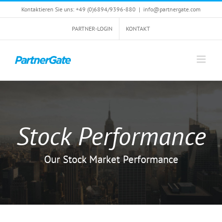
Zum
Kontaktieren Sie uns: +49 (0)6894/9396-880
|
info@partnergate.com
Inhalt
springen
PARTNER-LOGIN
KONTAKT
Stock Performance
Our Stock Market Performance