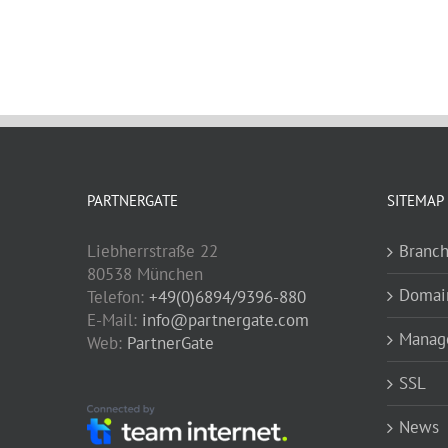
PARTNERGATE
SITEMAP
Liebherrstraße 22
Branc
80538 München
Domai
Telefon:
+49(0)6894/9396-880
E-Mail:
info@partnergate.com
Manage
Web:
PartnerGate
SSL
News