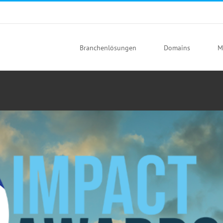
m
2021: Bewerbungen jetzt möglich!
sign
Events
News
Web Design
Branchenlösungen
Domains
M