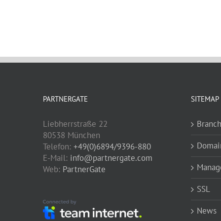
PARTNERGATE
SITEMAP
Liebherrstraße 22
Branc
80538 München
Domai
Telefon:
+49(0)6894/9396-880
E-Mail:
info@partnergate.com
Manage
Web:
PartnerGate
SSL
News