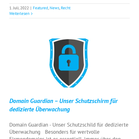
1. Juli, 2022
|
Featured
,
News
,
Recht
Weiterlesen
Domain Guardian – Unser Schutzschirm
für dedizierte Überwachung
PartnerGate
Technology
Domain Guardian – Unser Schutzschirm für
dedizierte Überwachung
Domain Guardian - Unser Schutzschild für dedizierte
Überwachung Besonders für wertvolle
Firmendomains ist es essentiell, immer über den