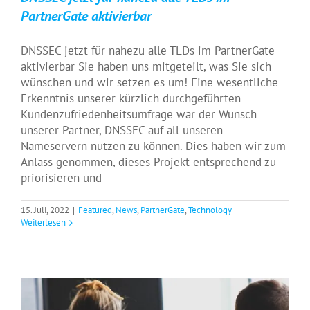
PartnerGate aktivierbar
DNSSEC jetzt für nahezu alle TLDs im PartnerGate
aktivierbar Sie haben uns mitgeteilt, was Sie sich
wünschen und wir setzen es um! Eine wesentliche
Erkenntnis unserer kürzlich durchgeführten
Kundenzufriedenheitsumfrage war der Wunsch
unserer Partner, DNSSEC auf all unseren
Nameservern nutzen zu können. Dies haben wir zum
Anlass genommen, dieses Projekt entsprechend zu
priorisieren und
15. Juli, 2022
|
Featured
,
News
,
PartnerGate
,
Technology
EU möchte Cybersicherheit mit der NIS 2-
Weiterlesen
Richtlinie stärken
Featured
News
Recht