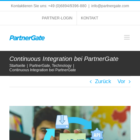
Zum
Kontaktieren Sie uns: +49 (0)6894/9396-880
|
info@partnergate.com
Inhalt
springen
PARTNER-LOGIN
KONTAKT
Continuous Integration bei PartnerGate
Startseite
|
PartnerGate
,
Technology
|
Continuous Integration bei PartnerGate
Zurück
Vor
Zeige
grösseres
Bild