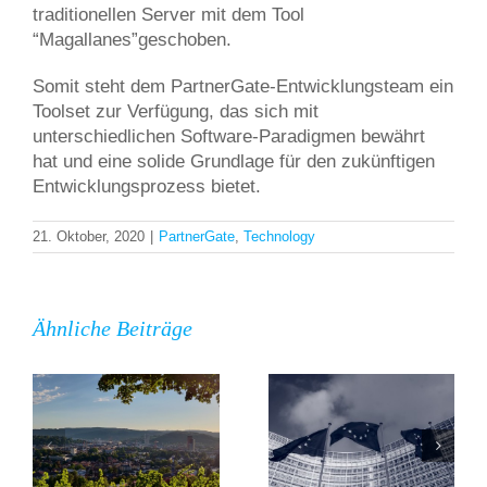
traditionellen Server mit dem Tool
“Magallanes”geschoben.
Somit steht dem PartnerGate-Entwicklungsteam ein
Toolset zur Verfügung, das sich mit
unterschiedlichen Software-Paradigmen bewährt
hat und eine solide Grundlage für den zukünftigen
Entwicklungsprozess bietet.
21. Oktober, 2020
|
PartnerGate
,
Technology
Identifizierungspflicht
PartnerGate
für
besucht das
Domaininhaber:
Domainpulse
Ähnliche Beiträge
EU-Parlament
2023 bei der
verabschiedet
SWITCH
NIS 2-Richtlinie